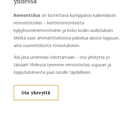
yhdessä
Remonttilux
on luotettava kumppanisi kaikenlaisiin
remonttitöihin – keittiöremonteista
kylpyhuoneremontteihin ja koko kodin uudistuksiin.
Meiltä saat ammattitaitoista palvelua alusta loppuun,
aina suunnittelusta toteutukseen.
Älä jätä unelmiasi odottamaan – ota yhteyttä jo
tänään! Yhdessä teemme remontistasi sujuvan ja
lopputuloksesta juuri sinulle täydellisen.
Ota yhteyttä