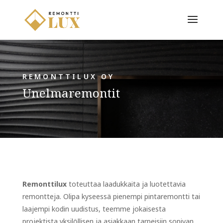
REMONTTILUX OY
Unelmaremontit
Remonttilux
toteuttaa laadukkaita ja luotettavia
remontteja. Olipa kyseessä pienempi pintaremontti tai
laajempi kodin uudistus, teemme jokaisesta
projektista yksilöllisen ja asiakkaan tarpeisiin sopivan.