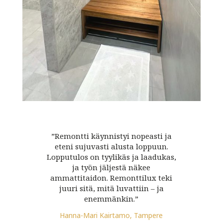
”Remontti käynnistyi nopeasti ja
eteni sujuvasti alusta loppuun.
Lopputulos on tyylikäs ja laadukas,
ja työn jäljestä näkee
ammattitaidon. Remonttilux teki
juuri sitä, mitä luvattiin – ja
enemmänkin.”
Hanna-Mari Kairtamo, Tampere