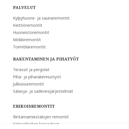
PALVELUT
Kylpyhuone- ja saunaremontit
Keittiöremontit
Huoneistoremontit
Mökkiremontit
Toimitilaremontit
RAKENTAMINEN JA PIHATYÖT
Terassit ja pergolat
Piha- ja piharakennustyöt
Julkisivuremontit
Salaoja- ja sadevesijärjestelmät
ERIKOISREMONTIT
Rintamamiestalojen remontit
Valesokkelien korjaukset