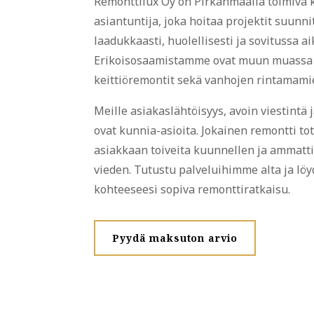
Remonttilux Oy on Pirkanmaalla toimiva 
asiantuntija, joka hoitaa projektit suunn
laadukkaasti, huolellisesti ja sovitussa a
Erikoisosaamistamme ovat muun muassa 
keittiöremontit sekä vanhojen rintamamie
Meille asiakaslähtöisyys, avoin viestintä 
ovat kunnia-asioita. Jokainen remontti tot
asiakkaan toiveita kuunnellen ja ammatti
vieden.
Tutustu palveluihimme alta ja löy
kohteeseesi sopiva remonttiratkaisu.
Pyydä maksuton arvio