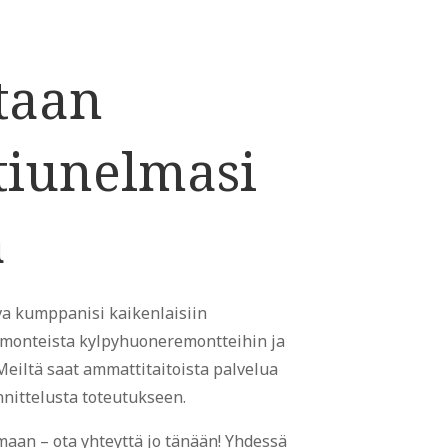
taan
tiunelmasi
ä
va kumppanisi kaikenlaisiin
remonteista kylpyhuoneremontteihin ja
Meiltä saat ammattitaitoista palvelua
nittelusta toteutukseen.
maan – ota yhteyttä jo tänään! Yhdessä