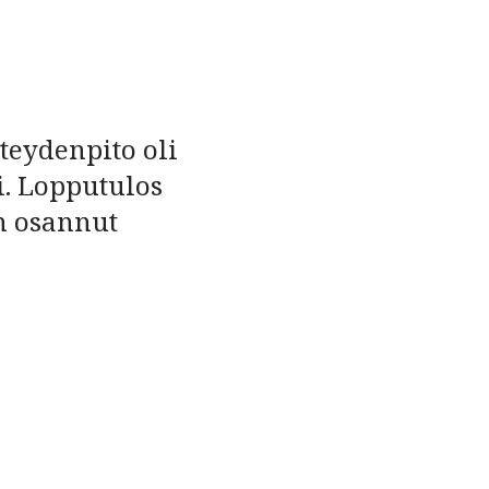
teydenpito oli
i. Lopputulos
in osannut