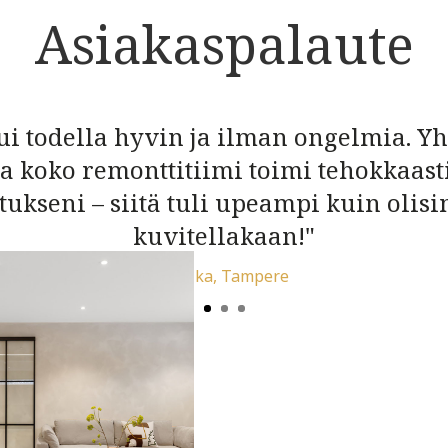
Asiakaspalaute
ui todella hyvin ja ilman ongelmia. Yh
a koko remonttitiimi toimi tehokkaast
otukseni – siitä tuli upeampi kuin olis
kuvitellakaan!"
Marika, Tampere