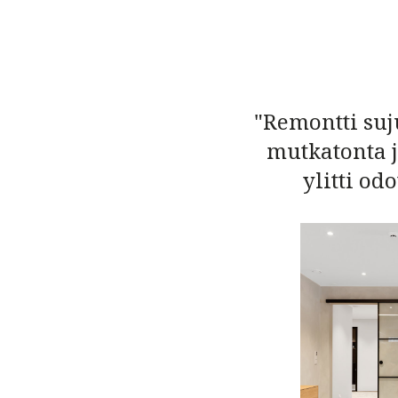
"Remontti suj
mutkatonta j
ylitti od