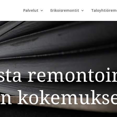
Palvelut
Erikoisremontit
Taloyhtiörem
ta remontoin
n kokemukse