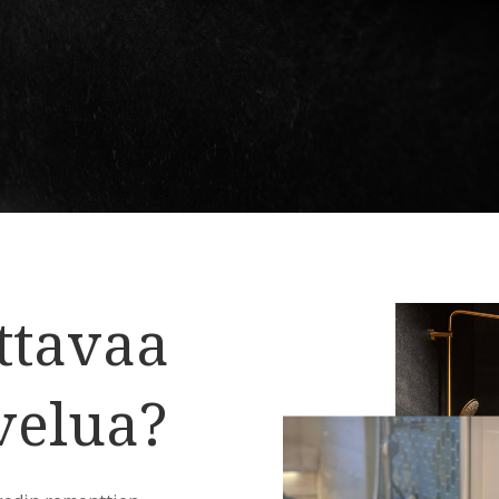
ettavaa
velua?