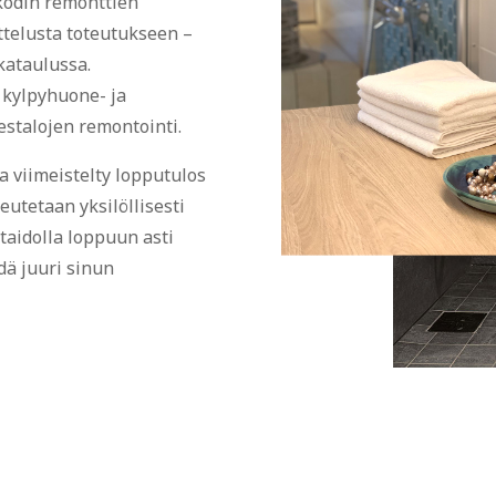
kodin remonttien
ittelusta toteutukseen –
ikataulussa.
kylpyhuone- ja
stalojen remontointi.
ja viimeistelty lopputulos
eutetaan yksilöllisesti
taidolla loppuun asti
dä juuri sinun