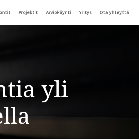
ontit
Projektit
Arviokäynti
Yritys
Ota yhteyttä
tia yli
lla