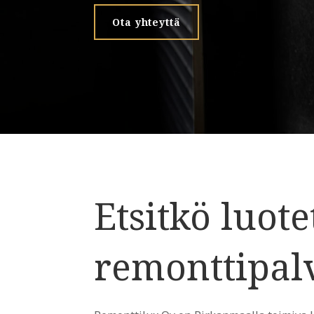
Ota yhteyttä
Etsitkö luot
remonttipal