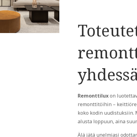
Toteute
remont
yhdess
Remonttilux
on luotetta
remonttitöihin – keittiö
koko kodin uudistuksiin. 
alusta loppuun, aina suun
Älä jätä unelmiasi odotta