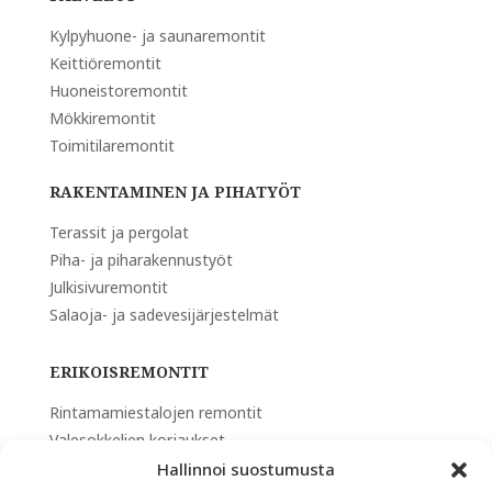
Kylpyhuone- ja saunaremontit
Keittiöremontit
Huoneistoremontit
Mökkiremontit
Toimitilaremontit
RAKENTAMINEN JA PIHATYÖT
Terassit ja pergolat
Piha- ja piharakennustyöt
Julkisivuremontit
Salaoja- ja sadevesijärjestelmät
ERIKOISREMONTIT
Rintamamiestalojen remontit
Valesokkelien korjaukset
Kosteus- ja rakennevauriot
Hallinnoi suostumusta