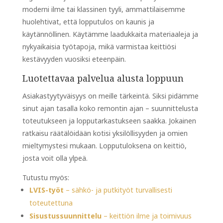
moderni ilme tai klassinen tyyli, ammattilaisemme
huolehtivat, että lopputulos on kaunis ja
käytännöllinen. Käytämme laadukkaita materiaaleja ja
nykyaikaisia työtapoja, mikä varmistaa keittiösi
kestävyyden vuosiksi eteenpäin.
Luotettavaa palvelua alusta loppuun
Asiakastyytyväisyys on meille tärkeintä. Siksi pidämme
sinut ajan tasalla koko remontin ajan – suunnittelusta
toteutukseen ja lopputarkastukseen saakka. Jokainen
ratkaisu räätälöidään kotisi yksilöllisyyden ja omien
mieltymystesi mukaan. Lopputuloksena on keittiö,
josta voit olla ylpeä.
Tutustu myös:
LVIS-työt
– sähkö- ja putkityöt turvallisesti
toteutettuna
Sisustussuunnittelu
– keittiön ilme ja toimivuus