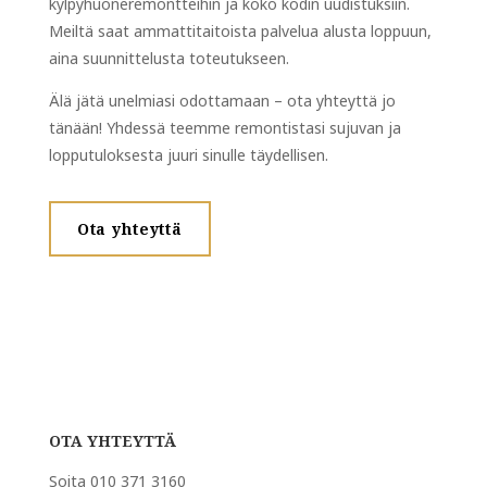
kylpyhuoneremontteihin ja koko kodin uudistuksiin.
Meiltä saat ammattitaitoista palvelua alusta loppuun,
aina suunnittelusta toteutukseen.
Älä jätä unelmiasi odottamaan – ota yhteyttä jo
tänään! Yhdessä teemme remontistasi sujuvan ja
lopputuloksesta juuri sinulle täydellisen.
Ota yhteyttä
OTA YHTEYTTÄ
Soita 010 371 3160