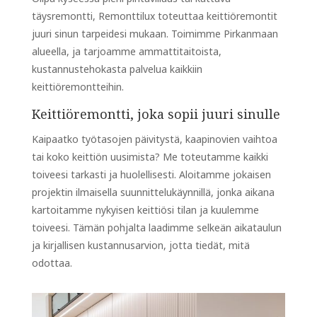
täysremontti, Remonttilux toteuttaa keittiöremontit
juuri sinun tarpeidesi mukaan. Toimimme Pirkanmaan
alueella, ja tarjoamme ammattitaitoista,
kustannustehokasta palvelua kaikkiin
keittiöremontteihin.
Keittiöremontti, joka sopii juuri sinulle
Kaipaatko työtasojen päivitystä, kaapinovien vaihtoa
tai koko keittiön uusimista? Me toteutamme kaikki
toiveesi tarkasti ja huolellisesti. Aloitamme jokaisen
projektin ilmaisella suunnittelukäynnillä, jonka aikana
kartoitamme nykyisen keittiösi tilan ja kuulemme
toiveesi. Tämän pohjalta laadimme selkeän aikataulun
ja kirjallisen kustannusarvion, jotta tiedät, mitä
odottaa.