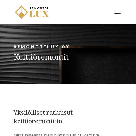
REMONTTILUX OY
Keittiöremontit
Yksilölliset ratkaisut
keittiöremonttiin
Olipa kyseessä pieni pintaviilaus tai kattava