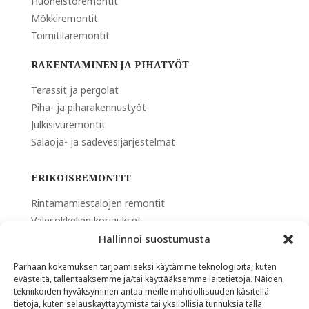
Huoneistoremontit
Mökkiremontit
Toimitilaremontit
RAKENTAMINEN JA PIHATYÖT
Terassit ja pergolat
Piha- ja piharakennustyöt
Julkisivuremontit
Salaoja- ja sadevesijärjestelmät
ERIKOISREMONTIT
Rintamamiestalojen remontit
Valesokkelien korjaukset
Kosteus- ja rakennevauriot
Hallinnoi suostumusta
Vaativat märkätilaremontit
Parhaan kokemuksen tarjoamiseksi käytämme teknologioita, kuten
Peruskorjaukset ja laajat saneeraukset
evästeitä, tallentaaksemme ja/tai käyttääksemme laitetietoja. Näiden
Rakenteelliset muutostyöt
tekniikoiden hyväksyminen antaa meille mahdollisuuden käsitellä
tietoja, kuten selauskäyttäytymistä tai yksilöllisiä tunnuksia tällä