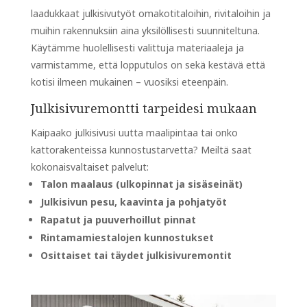
laadukkaat julkisivutyöt omakotitaloihin, rivitaloihin ja
muihin rakennuksiin aina yksilöllisesti suunniteltuna.
Käytämme huolellisesti valittuja materiaaleja ja
varmistamme, että lopputulos on sekä kestävä että
kotisi ilmeen mukainen – vuosiksi eteenpäin.
Julkisivuremontti tarpeidesi mukaan
Kaipaako julkisivusi uutta maalipintaa tai onko
kattorakenteissa kunnostustarvetta? Meiltä saat
kokonaisvaltaiset palvelut:
Talon maalaus (ulkopinnat ja sisäseinät)
Julkisivun pesu, kaavinta ja pohjatyöt
Rapatut ja puuverhoillut pinnat
Rintamamiestalojen kunnostukset
Osittaiset tai täydet julkisivuremontit