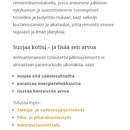
remonttikartoituksella, jossa arvioimme julkisivun
nykykunnon ja suunnittelemme toimenpiteet
toiveidesi ja budjettisi mukaan. Saat selkeän
kustannusarvion ja aikataulun, jotta remontti etenee
sujuvasti ja ilman yllätyksiä.
Suojaa kotisi – ja lisää sen arvoa
Ammattimaisesti toteutettu julkisivuremontti ei
ainoastaan paranna kodin ulkonäköä, vaan:
suojaa sitä sääolosuhteilta
parantaa energiatehokkuutta
nostaa kiinteistön arvoa
Tutustu myös:
Salaoja- ja sadevesijärjestelmät
Piha- ja piharakennustyöt
Rakennesuunnittelu