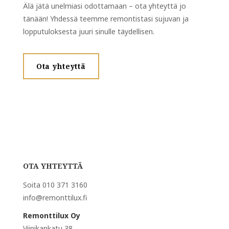
Älä jätä unelmiasi odottamaan – ota yhteyttä jo
tänään! Yhdessä teemme remontistasi sujuvan ja
lopputuloksesta juuri sinulle täydellisen.
Ota yhteyttä
OTA YHTEYTTÄ
Soita 010 371 3160
info@remonttilux.fi
Remonttilux Oy
Viinikankatu 38